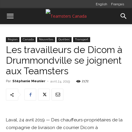
English
Français
Région
Canada
Nouvelles
Québec
Transport
Les travailleurs de Dicom à
Drummondville se joignent
aux Teamsters
Par
Stéphanie Meunier
-
2172
avril 24, 2019
Laval, 24 avril 2019 — Des chauffeurs-propriétaires de la
compagnie de livraison de courrier Dicom à