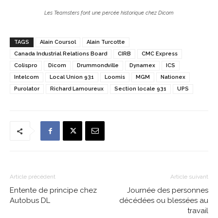
Les Teamsters font une percée historique chez Dicom
TAGS
Alain Coursol
Alain Turcotte
Canada Industrial Relations Board
CIRB
CMC Express
Colispro
Dicom
Drummondville
Dynamex
ICS
Intelcom
Local Union 931
Loomis
MGM
Nationex
Purolator
Richard Lamoureux
Section locale 931
UPS
Article précédent
Article suivant
Entente de principe chez
Journée des personnes
Autobus DL
décédées ou blessées au
travail