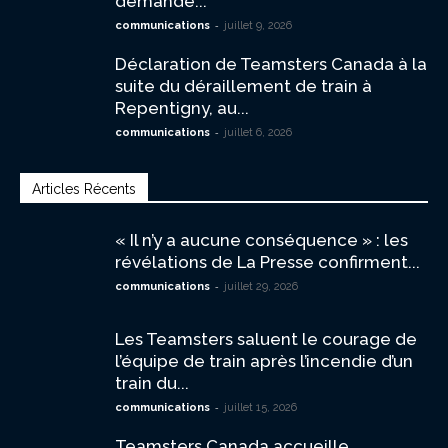
demande...
-
communications
juillet 9, 2026
Déclaration de Teamsters Canada à la
suite du déraillement de train à
Repentigny, au...
-
communications
juillet 6, 2026
Articles Récents
« Il n’y a aucune conséquence » : les
révélations de La Presse confirment...
-
communications
juillet 29, 2026
Les Teamsters saluent le courage de
l’équipe de train après l’incendie d’un
train du...
-
communications
juillet 15, 2026
Teamsters Canada accueille