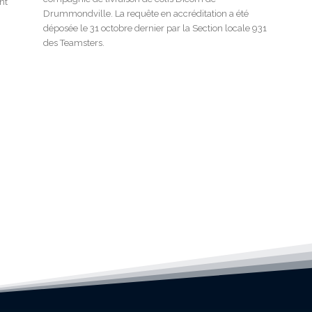
nt
Drummondville. La requête en accréditation a été
déposée le 31 octobre dernier par la Section locale 931
des Teamsters.