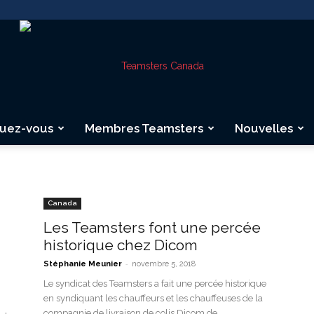
quez-vous
Membres Teamsters
Nouvelles
Teamsters
Canada
Les Teamsters font une percée
historique chez Dicom
Canada
-
Stéphanie Meunier
novembre 5, 2018
Le syndicat des Teamsters a fait une percée historique
en syndiquant les chauffeurs et les chauffeuses de la
compagnie de livraison de colis Dicom de