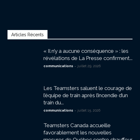
Articles Récents
« Il n’y a aucune conséquence » : les
révélations de La Presse confirment...
-
communications
juillet 29, 2026
Les Teamsters saluent le courage de
l’équipe de train après l’incendie d’un
train du...
-
communications
juillet 15, 2026
Teamsters Canada accueille
favorablement les nouvelles
mesures de Québec contre chauffeur