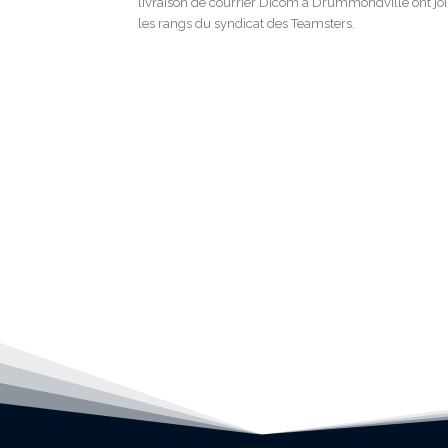
livraison de courrier Dicom à Drummondville ont joi
les rangs du syndicat des Teamsters.