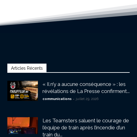
Articles Récents
« Il n’y a aucune conséquence » : les
révélations de La Presse confirment...
-
communications
juillet 29, 2026
Les Teamsters saluent le courage de
l’équipe de train après l’incendie d’un
train du...