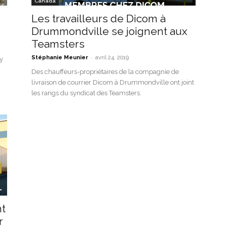
Canada
Les travailleurs de Dicom à
Drummondville se joignent aux
Teamsters
-
Stéphanie Meunier
avril 24, 2019
ay
Des chauffeurs-propriétaires de la compagnie de
livraison de courrier Dicom à Drummondville ont joint
les rangs du syndicat des Teamsters.
ht
r