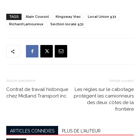
TAGS
Alain Coursol
Kingsway Vrac
Local Union 931
Richard Lamoureux
Section locale 931
Article précédent
Article suivant
Contrat de travail historique
Les règles sur le cabotage
chez Midland Transport inc.
protègent les camionneurs
des deux côtes de la
frontière
ARTICLES CONNEXES
PLUS DE L'AUTEUR