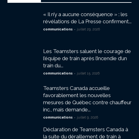
« Il n’y a aucune conséquence » : les
révélations de La Presse confirment...
-
communications
juillet 29, 2026
Les Teamsters saluent le courage de
l’équipe de train après l’incendie d’un
train du...
-
communications
juillet 15, 2026
Teamsters Canada accueille
favorablement les nouvelles
mesures de Québec contre chauffeur
inc., mais demande...
-
communications
juillet 9, 2026
Déclaration de Teamsters Canada à
la suite du déraillement de train à