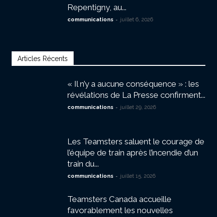
Repentigny, au...
-
communications
juillet 6, 2026
Articles Récents
« Il n’y a aucune conséquence » : les
révélations de La Presse confirment...
-
communications
juillet 29, 2026
Les Teamsters saluent le courage de
l’équipe de train après l’incendie d’un
train du...
-
communications
juillet 15, 2026
Teamsters Canada accueille
favorablement les nouvelles