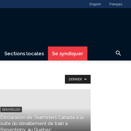
English
Français
Sections locales
Se syndiquer
DERNIER
NOUVELLES
Déclaration de Teamsters Canada à la
suite du déraillement de train à
Repentigny, au Québec