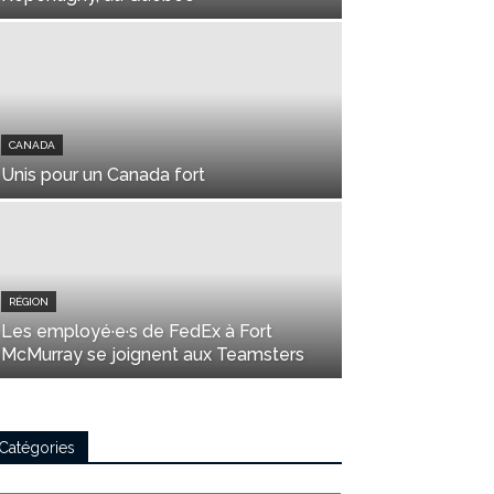
CANADA
Unis pour un Canada fort
RÉGION
Les employé·e·s de FedEx à Fort
McMurray se joignent aux Teamsters
Catégories
tégories