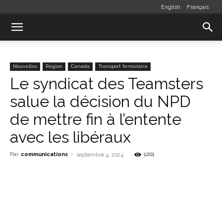
English
Français
Nouvelles
Région
Canada
Transport ferroviaire
Le syndicat des Teamsters
salue la décision du NPD
de mettre fin à l’entente
avec les libéraux
Par
communications
-
1201
septembre 4, 2024