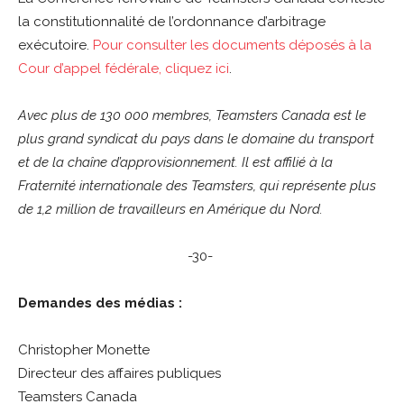
la constitutionnalité de l’ordonnance d’arbitrage
exécutoire.
Pour consulter les documents déposés à la
Cour d’appel fédérale, cliquez ici
.
Avec plus de 130 000 membres, Teamsters Canada est le
plus grand syndicat du pays dans le domaine du transport
et de la cha
î
ne d
’
approvisionnement. Il est affili
é à
la
Fraternit
é
internationale des Teamsters, qui repr
é
sente plus
de 1,2 million de travailleurs en Am
é
rique du Nord.
-30-
Demandes des médias :
Christopher Monette
Directeur des affaires publiques
Teamsters Canada