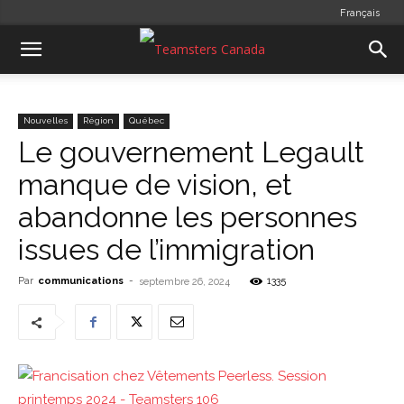
Français
Nouvelles
Région
Québec
Le gouvernement Legault
manque de vision, et
abandonne les personnes
issues de l’immigration
Par
communications
-
1335
septembre 26, 2024