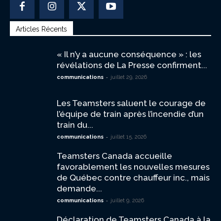
Articles Récents
« Il n’y a aucune conséquence » : les
révélations de La Presse confirment...
-
communications
juillet 29, 2026
Les Teamsters saluent le courage de
l’équipe de train après l’incendie d’un
train du...
-
communications
juillet 15, 2026
Teamsters Canada accueille
favorablement les nouvelles mesures
de Québec contre chauffeur inc., mais
demande...
-
communications
juillet 9, 2026
Déclaration de Teamsters Canada à la