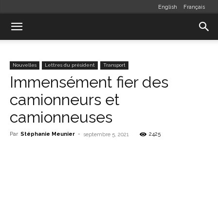
English
Français
Nouvelles
Lettres du président
Transport
Immensément fier des
camionneurs et
camionneuses
Par
Stéphanie Meunier
-
2425
septembre 5, 2021