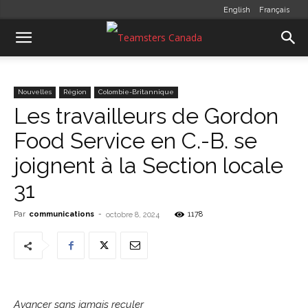
English
Français
Nouvelles
Région
Colombie-Britannique
Les travailleurs de Gordon
Food Service en C.-B. se
joignent à la Section locale
31
Par
communications
-
1178
octobre 8, 2024
Avancer sans jamais reculer