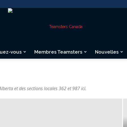
quez-vous
Membres Teamsters
Nouvelles
Teamsters
berta et des sections locales 362 et 987 ici.
Canada