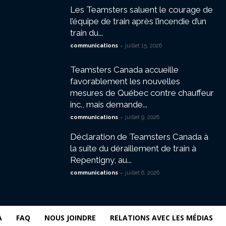
Les Teamsters saluent le courage de
l’équipe de train après l’incendie d’un
train du...
-
communications
juillet 15, 2026
Teamsters Canada accueille
favorablement les nouvelles
mesures de Québec contre chauffeur
inc., mais demande...
-
communications
juillet 9, 2026
Déclaration de Teamsters Canada à
la suite du déraillement de train à
Repentigny, au...
-
communications
juillet 6, 2026
A
FAQ
NOUS JOINDRE
RELATIONS AVEC LES MÉDIAS