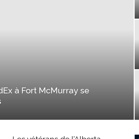
dEx à Fort McMurray se
s