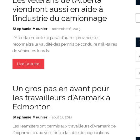
Les vétérans de l’Alberta
viendront aussi en aide à
Ca
l’industrie du camionnage
-
Stéphanie Meunier
novembre 6, 2015
L’Alberta emboite le pas à d’autres provinces et
reconnaîtra la validité des permis de conduire mili-taires
de véhicules lourds.
Lire la suite
Un gros pas en avant pour
les travailleurs d’Aramark à
Edmonton
-
Stéphanie Meunier
août 13, 2015
Les Teamsters ont permis aux travailleurs d’Aramark de
s’exprimer d’une voix forte à la table de négociations.