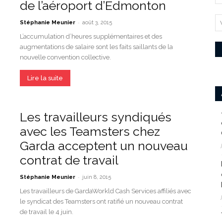
de l’aéroport d’Edmonton
-
Stéphanie Meunier
août 3, 2015
L’accumulation d’heures supplémentaires et des
augmentations de salaire sont les faits saillants de la
nouvelle convention collective.
Lire la suite
Les travailleurs syndiqués
avec les Teamsters chez
Garda acceptent un nouveau
contrat de travail
-
Stéphanie Meunier
juin 8, 2015
Les travailleurs de GardaWorkld Cash Services affiliés avec
le syndicat des Teamsters ont ratifié un nouveau contrat
de travail le 4 juin.