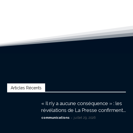
Articles Récents
« Il n’y a aucune conséquence » : les
révélations de La Presse confirment...
-
communications
juillet 29, 2026