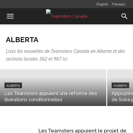
English
Français
ALBERTA
ALBERTA
Les employé·e·s de FedEx à Fort
Lisez les nouvelles de Teamsters Canada en Alberta et des
McMurray se joignent aux Teamsters
sections locales 362 et 987 ici.
communications
-
mai 2, 2026
ALBERTA
ALBERTA
Les Teamsters appuient une réforme des
Appuyons 
libérations conditionnelles
de Sobey
Les Teamsters appuient le projet de