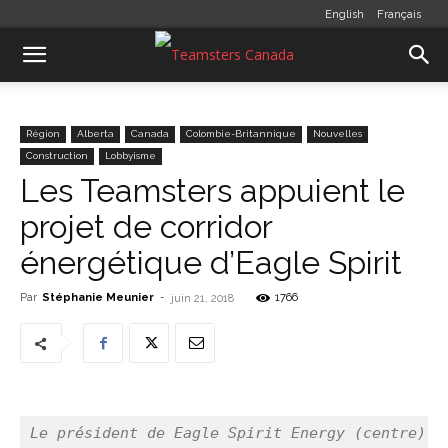
English
Français
Région
Alberta
Canada
Colombie-Britannique
Nouvelles
Construction
Lobbyisme
Les Teamsters appuient le
projet de corridor
énergétique d’Eagle Spirit
Par
Stéphanie Meunier
-
1766
juin 21, 2018
Le président de Eagle Spirit Energy (centre) s