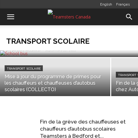
English
Français
TRANSPORT SCOLAIRE
Spectaculaire augmentation de
salaire pour les chauffeurs et
chauffeuses de GD Paquette!
TRANSPORT SCOLAIRE
Stéphanie Meunier
-
septembre 22, 2022
TRANSPORT SCOLAIRE
TRANSPORT 
Mise à jour du programme de primes pour
les chauffeurs et chauffeuses d’autobus
Fin de la
scolaires (COLLECTO)
chez Aut
Fin de la grève des chauffeuses et
chauffeurs d’autobus scolaires
Teamsters à Bedford et...