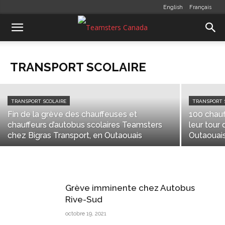
English
Français
TRANSPORT SCOLAIRE
Une commission scolaire de
l’Outaouais dit non aux parois de
sécurité dans les autobus scolaires
TRANSPORT SCOLAIRE
Stéphanie Meunier
-
mai 8, 2020
TRANSPORT SCOLAIRE
TRANSPORT 
Fin de la grève des chauffeuses et
100 chauf
chauffeurs d’autobus scolaires Teamsters
leur tour
chez Bigras Transport, en Outaouais
Outaouai
Grève imminente chez Autobus
Rive-Sud
octobre 19, 2021