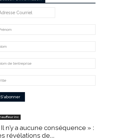
hauffeur inc
 Il n’y a aucune conséquence » :
es révélations de...