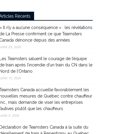
Articles Récents
« Il n’y a aucune conséquence » : les révélations
de La Presse confirment ce que Teamsters
Canada dénonce depuis des années
juillet 29, 2026
Les Teamsters saluent le courage de l’équipe
de train après l’incendie d’un train du CN dans le
Nord de l’Ontario
juillet 15, 2026
Teamsters Canada accueille favorablement les
nouvelles mesures de Québec contre chauffeur
inc., mais demande de viser les entreprises
fautives plutôt que les chauffeurs
juillet 9, 2026
Déclaration de Teamsters Canada à la suite du
déraillement de train à Repentigny, au Québec