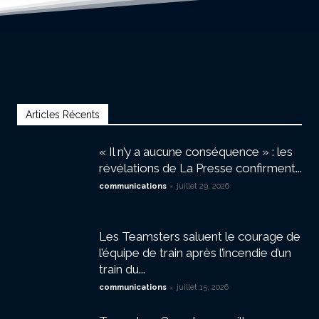
Articles Récents
« Il n’y a aucune conséquence » : les
révélations de La Presse confirment...
-
communications
juillet 29, 2026
Les Teamsters saluent le courage de
l’équipe de train après l’incendie d’un
train du...
-
communications
juillet 15, 2026