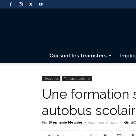
Qui sont les Teamsters
Impli
Nouvelles
Transport scolaire
Une formation s
autobus scolai
Par
Stéphanie Meunier
-
320
novembre 26, 2020