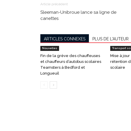
Article précédent
Sleeman-Unibroue lance sa ligne de
canettes
ARTICLES CONNEXES
PLUS DE L'AUTEUR
Nouvelles
Transport sc
Fin de la grève des chauffeuses
Mise à jour
et chauffeurs d’autobus scolaires
rétention d
Teamsters à Bedford et
scolaire
Longueuil