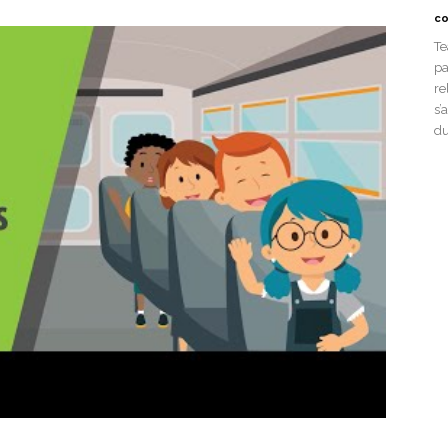
co
Te
pa
re
s’
du