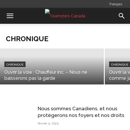
Français
CHRONIQUE
Unis pour un Canada fort
CHRONIQUE
communications
-
juillet 1, 2026
CHRONIQUE
CHRONIQUE
Ouvrir la voie : Chauffeur inc. – Nous ne
Ouvrir la
baisserons pas la garde
comme ja
Nous sommes Canadiens, et nous
protégerons nos foyers et nos droits
février 5, 2025