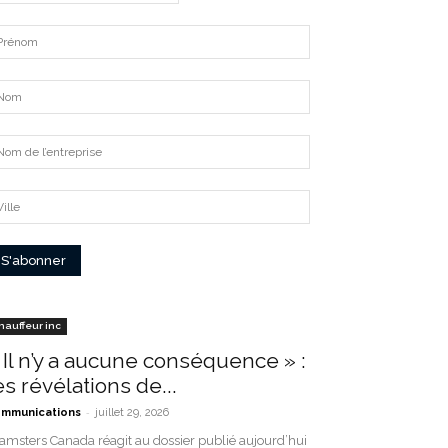
hauffeur inc
 Il n’y a aucune conséquence » :
es révélations de...
-
mmunications
juillet 29, 2026
amsters Canada réagit au dossier publié aujourd’hui