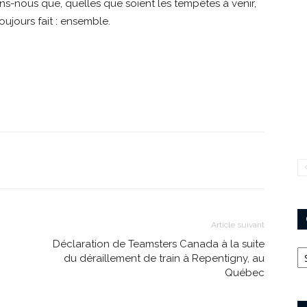
ns-nous que, quelles que soient les tempêtes à venir,
ujours fait : ensemble.
Article suivant
s
Déclaration de Teamsters Canada à la suite
Ca
du déraillement de train à Repentigny, au
Québec