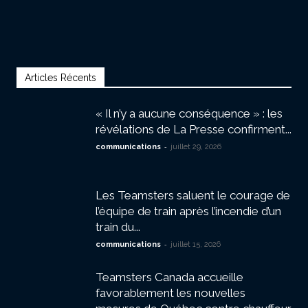
Articles Récents
« Il n’y a aucune conséquence » : les
révélations de La Presse confirment...
-
communications
juillet 29, 2026
Les Teamsters saluent le courage de
l’équipe de train après l’incendie d’un
train du...
-
communications
juillet 15, 2026
Teamsters Canada accueille
favorablement les nouvelles