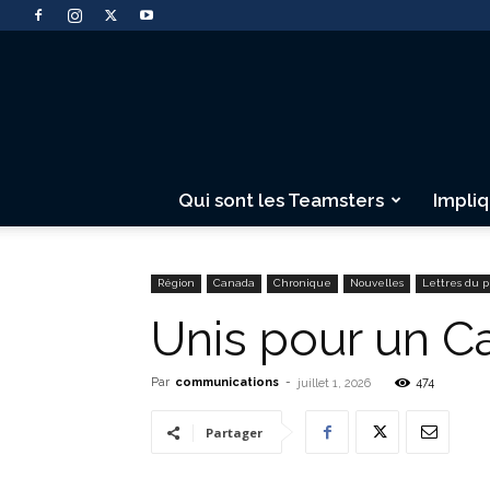
Qui sont les Teamsters
Impli
Région
Canada
Chronique
Nouvelles
Lettres du p
Unis pour un C
Par
communications
-
474
juillet 1, 2026
Partager