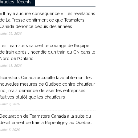
Articles Récents
« Il n’y a aucune conséquence » : les révélations
de La Presse confirment ce que Teamsters
Canada dénonce depuis des années
juillet 29, 2026
Les Teamsters saluent le courage de l’équipe
de train après l’incendie d’un train du CN dans le
Nord de l’Ontario
juillet 15, 2026
Teamsters Canada accueille favorablement les
nouvelles mesures de Québec contre chauffeur
inc., mais demande de viser les entreprises
fautives plutôt que les chauffeurs
juillet 9, 2026
Déclaration de Teamsters Canada à la suite du
déraillement de train à Repentigny, au Québec
juillet 6, 2026