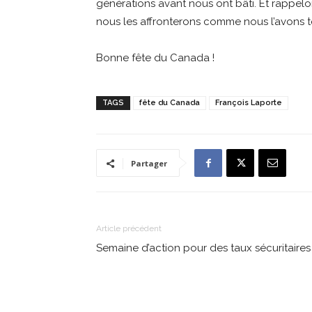
générations avant nous ont bâti. Et rappelo
nous les affronterons comme nous l’avons to
Bonne fête du Canada !
TAGS
fête du Canada
François Laporte
Partager
Article précédent
Semaine d’action pour des taux sécuritaire