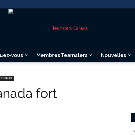
quez-vous
Membres Teamsters
Nouvelles
Teamsters
résident
anada fort
Canada