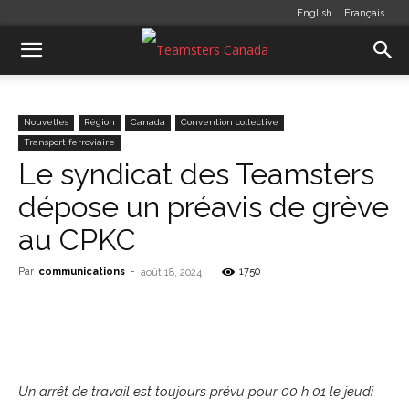
English
Français
Nouvelles
Région
Canada
Convention collective
Transport ferroviaire
Le syndicat des Teamsters
dépose un préavis de grève
au CPKC
Par
communications
-
1750
août 18, 2024
Un arrêt de travail est toujours prévu pour 00 h 01 le jeudi