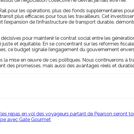
ssus de négociation collective ne devrait jamais être nié.
Rail pour les opérations, plus des fonds supplémentaires pour l
nsit plus efficaces pour tous les travailleurs. Cet investiss
t l’expansion de l’infrastructure de transport durable, démo
écisives pour maintenir le contrat social entre les génératio
é juste et équitable. En se concentrant sur les réformes fisca
tiques, ce budget signale l’engagement du gouvernement envers 
ès la mise en œuvre de ces politiques. Nous continuerons à tr
nt des promesses, mais aussi des avantages réels et durable
: les repas en vol des voyageurs partant de Pearson seront t
cipe avec Gate Gourmet