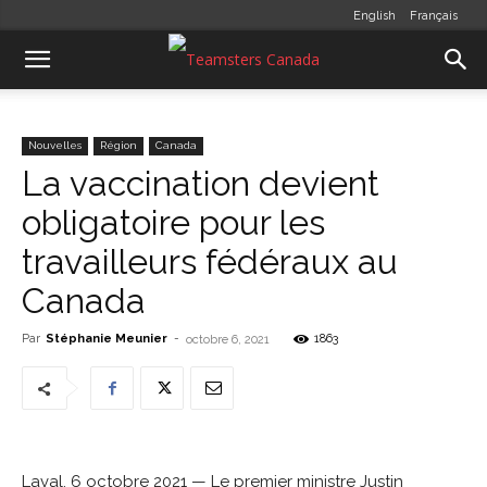
English
Français
Nouvelles
Région
Canada
La vaccination devient
obligatoire pour les
travailleurs fédéraux au
Canada
Par
Stéphanie Meunier
-
1863
octobre 6, 2021
Laval, 6 octobre 2021 — Le premier ministre Justin