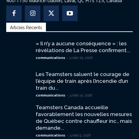
400-1750 Maurice-Gauvin, Laval, QC H7S 1Z5, Canada
Articles Récents
« Il n’y a aucune conséquence » : les
révélations de La Presse confirment...
-
communications
juillet 29, 2026
Les Teamsters saluent le courage de
l’équipe de train après l’incendie d’un
train du...
-
communications
juillet 15, 2026
Teamsters Canada accueille
favorablement les nouvelles mesures
de Québec contre chauffeur inc., mais
demande...
-
communications
juillet 9, 2026