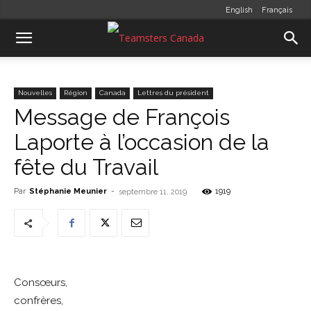
English
Français
Nouvelles
Région
Canada
Lettres du président
Message de François
Laporte à l’occasion de la
fête du Travail
Par
Stéphanie Meunier
-
1919
septembre 11, 2019
Consœurs,
confrères,