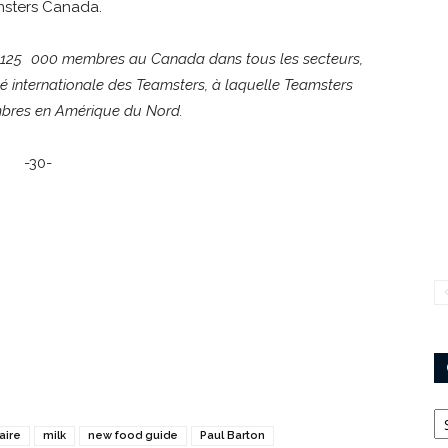
amsters Canada.
e 125 000 membres au Canada dans tous les secteurs,
nité internationale des Teamsters, à laquelle Teamsters
embres en Amérique du Nord.
-30-
Ca
aire
milk
new food guide
Paul Barton