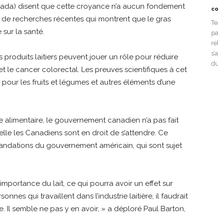
ada) disent que cette croyance n’a aucun fondement
co
p de recherches récentes qui montrent que le gras
Te
sur la santé.
pa
re
s’
roduits laitiers peuvent jouer un rôle pour réduire
du
t le cancer colorectal. Les preuves scientifiques à cet
ue pour les fruits et légumes et autres éléments d’une
e alimentaire, le gouvernement canadien n’a pas fait
elle les Canadiens sont en droit de s’attendre. Ce
andations du gouvernement américain, qui sont sujet
importance du lait, ce qui pourra avoir un effet sur
onnes qui travaillent dans l’industrie laitière, il faudrait
e. Il semble ne pas y en avoir, » a déploré Paul Barton,