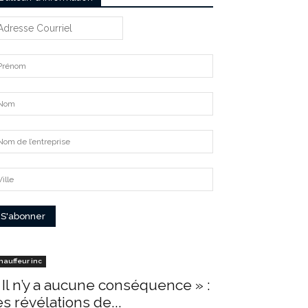
hauffeur inc
 Il n’y a aucune conséquence » :
es révélations de...