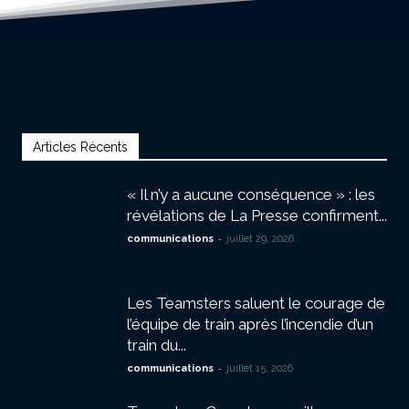
Articles Récents
« Il n’y a aucune conséquence » : les
révélations de La Presse confirment...
-
communications
juillet 29, 2026
Les Teamsters saluent le courage de
l’équipe de train après l’incendie d’un
train du...
-
communications
juillet 15, 2026