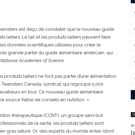
 Teamsters est déçu de constater que le nouveau guide
laitiers. Le lait et les produits laitiers peuvent faire
 les données scientifiques utilisées pour créer le
rès grande partie du guide alimentaire américain, qui
e
National Academies of Science
.
produits laitiers ne font pas partie d’une alimentation
 de Teamsters Canada, syndicat qui regroupe 5,000
0 travailleurs en tout. Ce nouveau guide alimentaire
 source fiable de conseils en nutrition. »
trition thérapeutique (CCNT), un groupe sans but
c
essionnels de la santé, les produits laitiers sont
«
 en gras saturé. Or, des experts du monde entier (dont
l