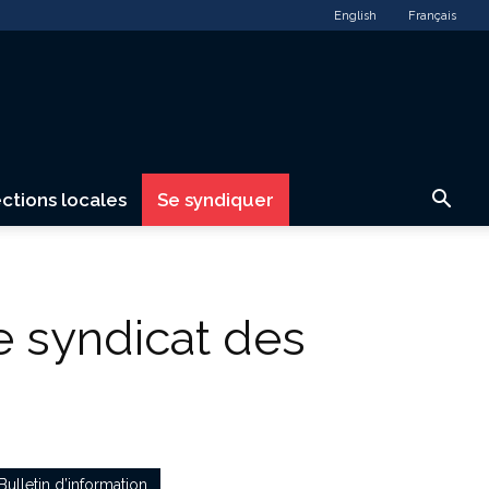
English
Français
ctions locales
Se syndiquer
e syndicat des
Bulletin d’information