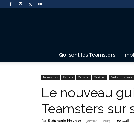
Qui sont les Teamsters
Imp
Nouvelles
Région
Ontario
Québec
Saskatchewan
Le nouveau guid
Teamsters sur 
Par
Stéphanie Meunier
-
1416
janvier 22, 2019