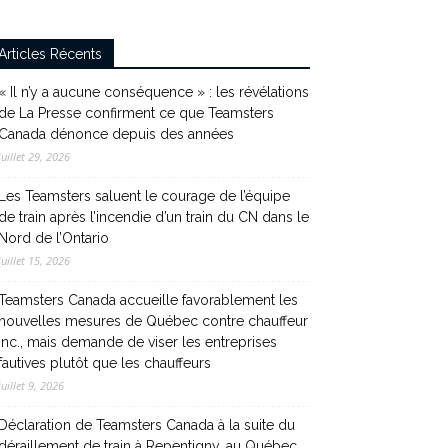
Articles Récents
« Il n’y a aucune conséquence » : les révélations
de La Presse confirment ce que Teamsters
Canada dénonce depuis des années
juillet 29, 2026
Les Teamsters saluent le courage de l’équipe
de train après l’incendie d’un train du CN dans le
Nord de l’Ontario
juillet 15, 2026
Teamsters Canada accueille favorablement les
nouvelles mesures de Québec contre chauffeur
inc., mais demande de viser les entreprises
fautives plutôt que les chauffeurs
juillet 9, 2026
Déclaration de Teamsters Canada à la suite du
déraillement de train à Repentigny, au Québec