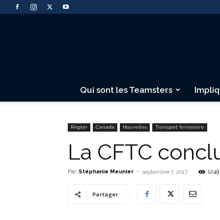
Qui sont les Teamsters
Impli
Région
Canada
Nouvelles
Transport ferroviaire
La CFTC conclu
Par
Stéphanie Meunier
-
1249
septembre 7, 2017
Partager