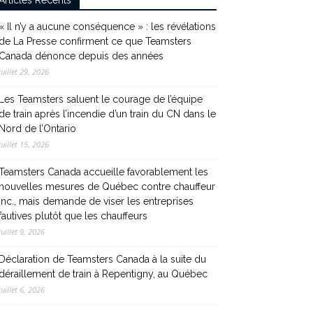
Articles Récents
« Il n’y a aucune conséquence » : les révélations
de La Presse confirment ce que Teamsters
Canada dénonce depuis des années
juillet 29, 2026
Les Teamsters saluent le courage de l’équipe
de train après l’incendie d’un train du CN dans le
Nord de l’Ontario
juillet 15, 2026
Teamsters Canada accueille favorablement les
nouvelles mesures de Québec contre chauffeur
inc., mais demande de viser les entreprises
fautives plutôt que les chauffeurs
juillet 9, 2026
Déclaration de Teamsters Canada à la suite du
déraillement de train à Repentigny, au Québec
juillet 6, 2026