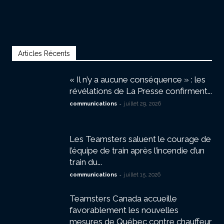
Articles Récents
« Il n’y a aucune conséquence » : les
révélations de La Presse confirment...
-
communications
juillet 29, 2026
Les Teamsters saluent le courage de
l’équipe de train après l’incendie d’un
train du...
-
communications
juillet 15, 2026
Teamsters Canada accueille
favorablement les nouvelles
mesures de Québec contre chauffeur