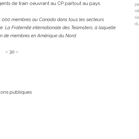
gents de train oeuvrant au CP partout au pays.
pa
re
s’
125 000 membres au Canada dans tous les secteurs
du
ire. La Fraternité internationale des Teamsters, à laquelle
lion de membres en Amérique du Nord.
– 30 –
ions publiques