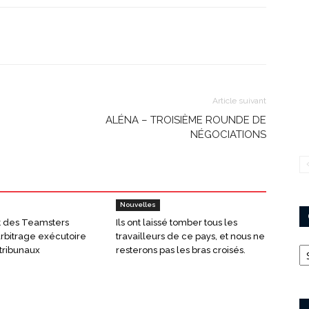
Article suivant
ALÉNA – TROISIÈME ROUNDE DE
NÉGOCIATIONS
Nouvelles
t des Teamsters
Ils ont laissé tomber tous les
arbitrage exécutoire
travailleurs de ce pays, et nous ne
Ca
tribunaux
resterons pas les bras croisés.