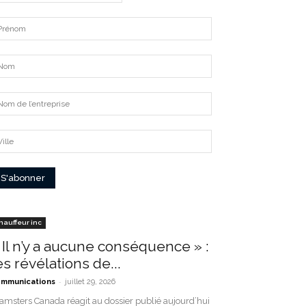
hauffeur inc
 Il n’y a aucune conséquence » :
es révélations de...
-
mmunications
juillet 29, 2026
amsters Canada réagit au dossier publié aujourd’hui