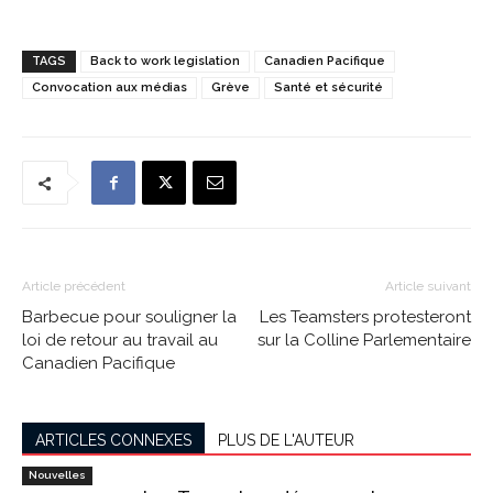
TAGS
Back to work legislation
Canadien Pacifique
Convocation aux médias
Grève
Santé et sécurité
Article précédent
Article suivant
Barbecue pour souligner la
Les Teamsters protesteront
loi de retour au travail au
sur la Colline Parlementaire
Canadien Pacifique
ARTICLES CONNEXES
PLUS DE L'AUTEUR
Nouvelles