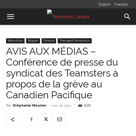
English
Français
Nouvelles
Région
Ontario
Transport ferroviaire
AVIS AUX MÉDIAS –
Conférence de presse du
syndicat des Teamsters à
propos de la grève au
Canadien Pacifique
Par
Stéphanie Meunier
-
1070
mai 28, 2012