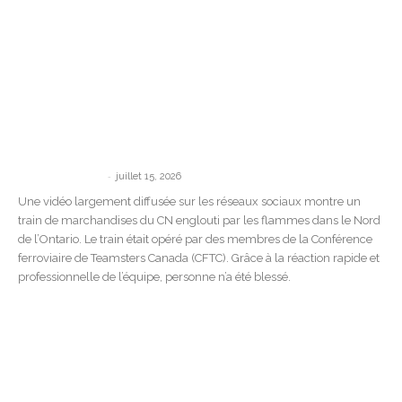
Les Teamsters saluent le courage de
l’équipe de train après l’incendie d’un
train du...
-
communications
juillet 15, 2026
Une vidéo largement diffusée sur les réseaux sociaux montre un
train de marchandises du CN englouti par les flammes dans le Nord
de l’Ontario. Le train était opéré par des membres de la Conférence
ferroviaire de Teamsters Canada (CFTC). Grâce à la réaction rapide et
professionnelle de l’équipe, personne n’a été blessé.