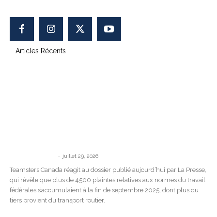
400-1750 Maurice-Gauvin, Laval, QC H7S 1Z5, Canada
Articles Récents
« Il n’y a aucune conséquence » : les
révélations de La Presse confirment...
-
communications
juillet 29, 2026
Teamsters Canada réagit au dossier publié aujourd’hui par La Presse,
qui révèle que plus de 4500 plaintes relatives aux normes du travail
fédérales s’accumulaient à la fin de septembre 2025, dont plus du
tiers provient du transport routier.