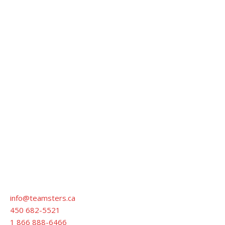
Teamsters Canada représente 125 000 membres dans
tous les secteurs d’activité à travers le pays. La Fraternité
internationale des Teamsters, à laquelle Teamsters
Canada est affilié, représente quant à elle 1,4 million de
travailleuses et travailleurs en Amérique du Nord.
Contactez-nous :
info@teamsters.ca
450 682-5521
1 866 888-6466