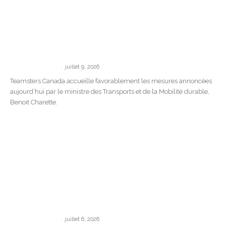
Teamsters Canada accueille
favorablement les nouvelles mesures de
Québec contre chauffeur inc., mais
demande...
-
communications
juillet 9, 2026
Teamsters Canada accueille favorablement les mesures annoncées
aujourd’hui par le ministre des Transports et de la Mobilité durable,
Benoit Charette.
Déclaration de Teamsters Canada à la
suite du déraillement de train à
Repentigny, au...
-
communications
juillet 6, 2026