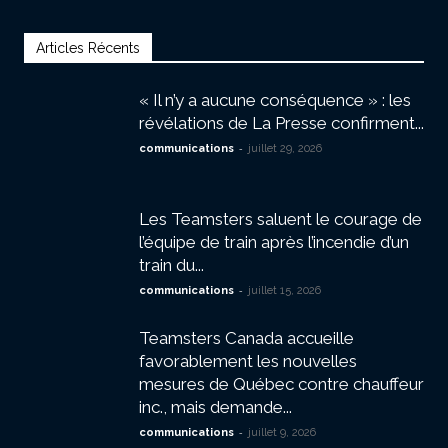
Articles Récents
« Il n’y a aucune conséquence » : les
révélations de La Presse confirment...
-
communications
juillet 29, 2026
Les Teamsters saluent le courage de
l’équipe de train après l’incendie d’un
train du...
-
communications
juillet 15, 2026
Teamsters Canada accueille
favorablement les nouvelles
mesures de Québec contre chauffeur
inc., mais demande...
-
communications
juillet 9, 2026