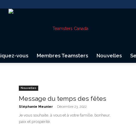
liquez-vous
Membres Teamsters
Nouvelles
Se
Teamsters
Nouvelles
Message du temps des fêtes
-
Stéphanie Meunier
Décembre 23, 2022
Canada
Je vous souhaite, à vous et à votre famille, bonheur,
paix et prospérité.