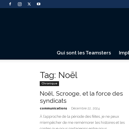
Qui sont les Teamsters
Imp
Tag: Noël
Chronique
Noël, Scrooge, et la force des
syndicats
-
communications
Décembre 22, 2024
À l’approche de la période des fêtes, je ne peux
m’empêcher de me remémorer les histoires et les
contes que nous partageons entre nous....