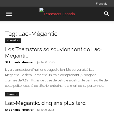
Français
Tag: Lac-Mégantic
Nouvelles
Les Teamsters se souviennent de Lac-
Mégantic
-
Stéphanie Meunier
juillet 6, 2020
Il y a 7 ans aujourd’hui, une tragédie terrible survenait à Lac-
Mégantic. Le déraillement d’un train comprenant 72 wagons-
citernes de 7,7 millions de litres de pétrole a détruit le centre-ville de
cette petite localité de l’Estrie, entraînant la mort de 47 personnes.
Canada
Lac-Mégantic, cinq ans plus tard
-
Stéphanie Meunier
juillet 6, 2018