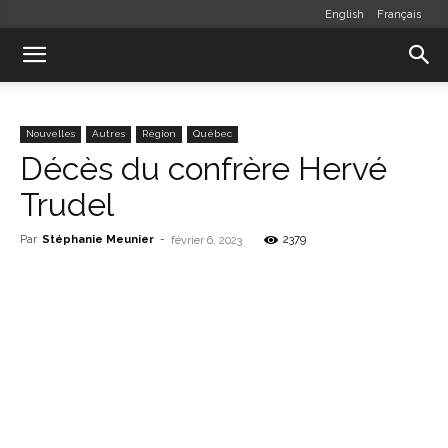
English
Français
Nouvelles
Autres
Région
Québec
Décès du confrère Hervé
Trudel
Par
Stéphanie Meunier
-
2379
février 6, 2023