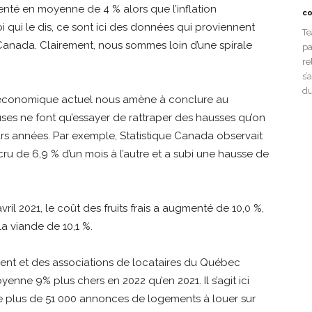
enté en moyenne de 4 % alors que l’inflation
co
 moi qui le dis, ce sont ici des données qui proviennent
Te
Canada. Clairement, nous sommes loin d’une spirale
pa
re
s’
du
t économique actuel nous amène à conclure au
leuses ne font qu’essayer de rattraper des hausses qu’on
urs années. Par exemple, Statistique Canada observait
ru de 6,9 % d’un mois à l’autre et a subi une hausse de
ril 2021, le coût des fruits frais a augmenté de 10,0 %,
la viande de 10,1 %.
nt et des associations de locataires du Québec
nne 9% plus chers en 2022 qu’en 2021. Il s’agit ici
de plus de 51 000 annonces de logements à louer sur