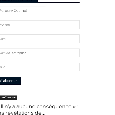
hauffeur inc
 Il n’y a aucune conséquence » :
es révélations de...