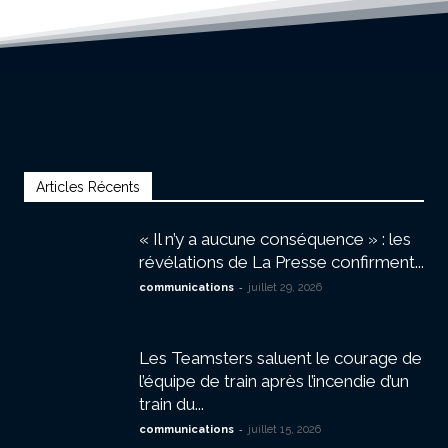
Articles Récents
« Il n’y a aucune conséquence » : les
révélations de La Presse confirment...
-
communications
juillet 29, 2026
Les Teamsters saluent le courage de
l’équipe de train après l’incendie d’un
train du...
-
communications
juillet 15, 2026