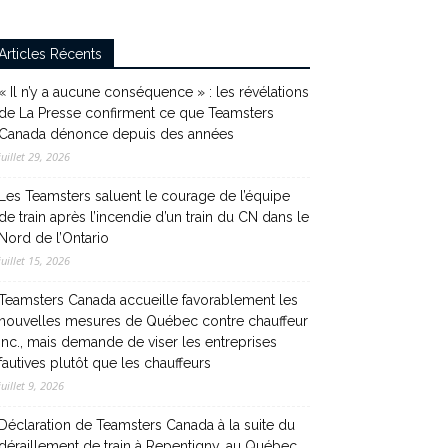
Articles Récents
« Il n’y a aucune conséquence » : les révélations
de La Presse confirment ce que Teamsters
Canada dénonce depuis des années
juillet 29, 2026
Les Teamsters saluent le courage de l’équipe
de train après l’incendie d’un train du CN dans le
Nord de l’Ontario
juillet 15, 2026
Teamsters Canada accueille favorablement les
nouvelles mesures de Québec contre chauffeur
inc., mais demande de viser les entreprises
fautives plutôt que les chauffeurs
juillet 9, 2026
Déclaration de Teamsters Canada à la suite du
déraillement de train à Repentigny, au Québec