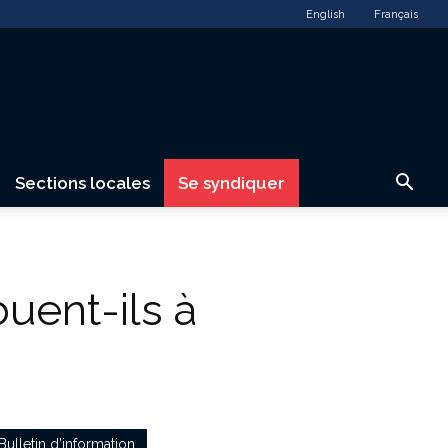
English
Français
Sections locales
Se syndiquer
buent-ils à
Bulletin d’information