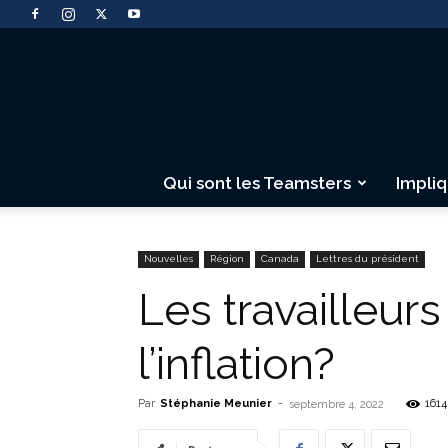
Qui sont les Teamsters
Impli
Nouvelles
Région
Canada
Lettres du président
Les travailleurs
l’inflation?
Par
Stéphanie Meunier
-
1614
septembre 4, 2022