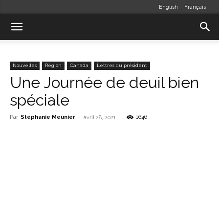
English
Français
Nouvelles
Région
Canada
Lettres du président
Une Journée de deuil bien
spéciale
Par
Stéphanie Meunier
-
1646
avril 28, 2021