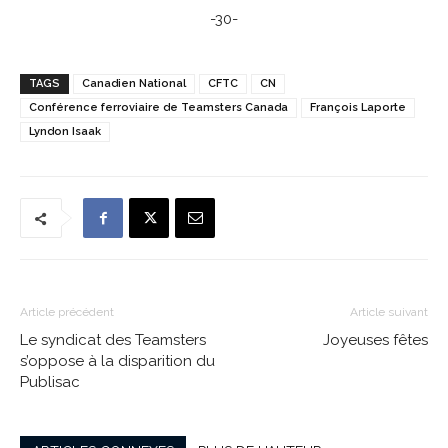
-30-
TAGS
Canadien National
CFTC
CN
Conférence ferroviaire de Teamsters Canada
François Laporte
Lyndon Isaak
Article précédent
Article suivant
Le syndicat des Teamsters
Joyeuses fêtes
s’oppose à la disparition du
Publisac