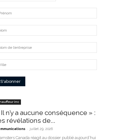
hauffeur inc
 Il n’y a aucune conséquence » :
es révélations de...
-
mmunications
juillet 29, 2026
amsters Canada réagit au dossier publié aujourd’hui