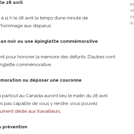
le 28 avril
pa
re
s’
e à 11 h le 28 avril le temps d’une minute de
du
 d’hommage aux disparus.
uban noir ou une épinglette commémorative
vril pour honorer la mémoire des défunts. D’autres vont
inglette commémorative.
émoration ou déposer une couronne
partout au Canada auront lieu le matin du 28 avril
êtes pas capable de vous y rendre, vous pouvez
ment dédié aux travailleurs
.
a prévention