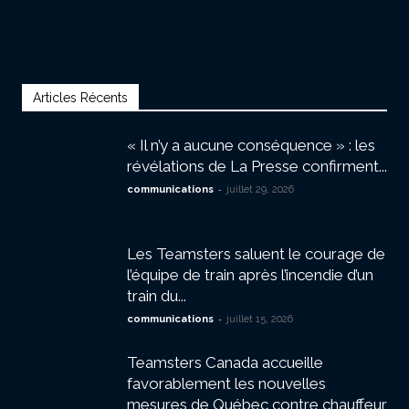
Articles Récents
« Il n’y a aucune conséquence » : les
révélations de La Presse confirment...
-
communications
juillet 29, 2026
Les Teamsters saluent le courage de
l’équipe de train après l’incendie d’un
train du...
-
communications
juillet 15, 2026
Teamsters Canada accueille
favorablement les nouvelles
mesures de Québec contre chauffeur