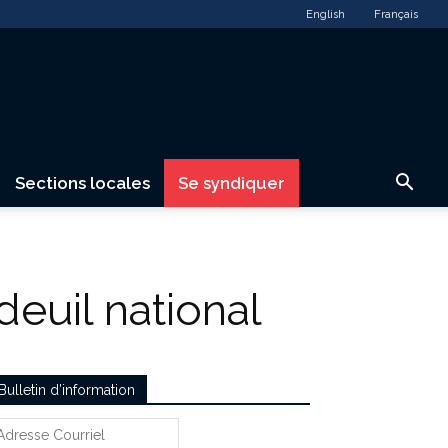
English
Français
Sections locales
Se syndiquer
euil national
Bulletin d’information