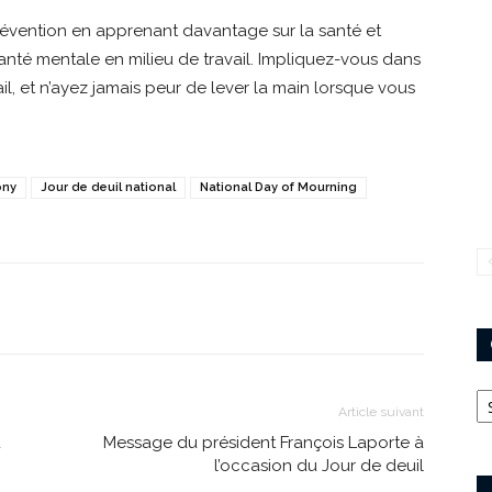
vention en apprenant davantage sur la santé et
anté mentale en milieu de travail. Impliquez-vous dans
il, et n’ayez jamais peur de lever la main lorsque vous
ony
Jour de deuil national
National Day of Mourning
Ca
Article suivant
u
Message du président François Laporte à
l’occasion du Jour de deuil