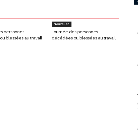
Nouvelles
es personnes
Journée des personnes
u blessées au travail
décédées ou blessées au travail