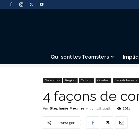
Qui sont les Teamsters
Impli
Nouvelles
Région
Ontario
Québec
Saskatchewan
4 façons de co
Par
Stéphanie Meunier
-
2024
avril 28, 2018
Partager