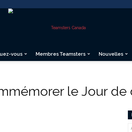
quez-vous
Membres Teamsters
Nouvelles
Teamsters
mmémorer le Jour de d
Canada