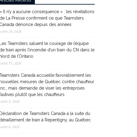
Articles Récents
« Il n’y a aucune conséquence » : les révélations
de La Presse confirment ce que Teamsters
Canada dénonce depuis des années
juillet 29, 2026
Les Teamsters saluent le courage de l’équipe
de train après l’incendie d’un train du CN dans le
Nord de l’Ontario
juillet 15, 2026
Teamsters Canada accueille favorablement les
nouvelles mesures de Québec contre chauffeur
inc., mais demande de viser les entreprises
fautives plutôt que les chauffeurs
juillet 9, 2026
Déclaration de Teamsters Canada à la suite du
déraillement de train à Repentigny, au Québec
juillet 6, 2026