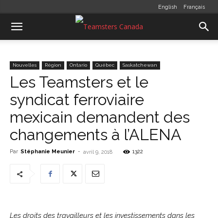
English
Français
Nouvelles
Région
Ontario
Québec
Saskatchewan
Les Teamsters et le
syndicat ferroviaire
mexicain demandent des
changements à l’ALENA
Par
Stéphanie Meunier
-
1322
avril 9, 2018
Les droits des travailleurs et les investissements dans les