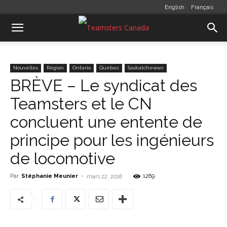
English
Français
Nouvelles
Région
Ontario
Québec
Saskatchewan
BRÈVE – Le syndicat des
Teamsters et le CN
concluent une entente de
principe pour les ingénieurs
de locomotive
Par
Stéphanie Meunier
-
1289
mars 22, 2018