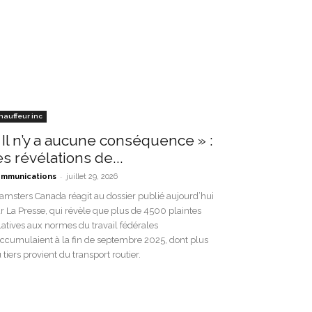
hauffeur inc
 Il n’y a aucune conséquence » :
es révélations de...
-
mmunications
juillet 29, 2026
amsters Canada réagit au dossier publié aujourd’hui
r La Presse, qui révèle que plus de 4500 plaintes
latives aux normes du travail fédérales
accumulaient à la fin de septembre 2025, dont plus
 tiers provient du transport routier.