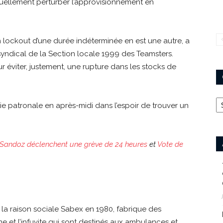
tuellement perturber l’approvisionnement en
 lockout d’une durée indéterminée en est une autre, a
syndical de la Section locale 1999 des Teamsters.
 éviter, justement, une rupture dans les stocks de
Ca
ie patronale en après-midi dans l’espoir de trouver un
de Sandoz déclenchent une grève de 24 heures
et
Vote de
 la raison sociale Sabex en 1980, fabrique des
et l’infuvite qui sont destinés aux ambulances et