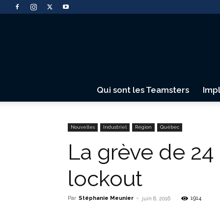
Qui sont les Teamsters
Imp
Nouvelles
Industriel
Région
Québec
La grève de 24
lockout
Par
Stéphanie Meunier
-
1914
juin 8, 2016