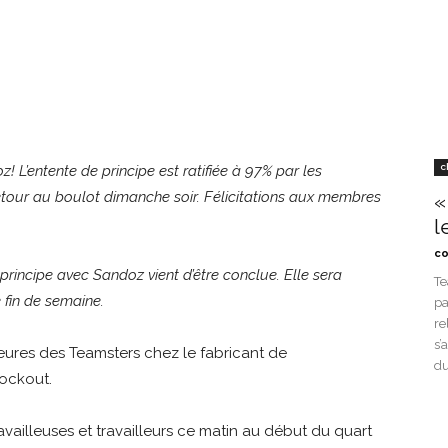
c
z! L’entente de principe est ratifiée à 97% par les
tour au boulot dimanche soir. Félicitations aux membres
«
l
co
principe avec Sandoz vient d’être conclue. Elle sera
Te
 fin de semaine.
pa
re
s’
heures des Teamsters chez le fabricant de
du
ockout.
travailleuses et travailleurs ce matin au début du quart