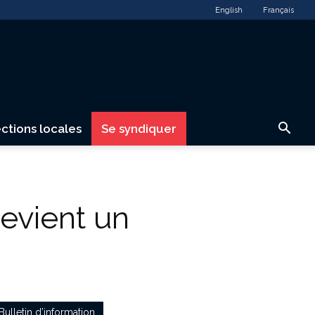
English
Français
ctions locales
Se syndiquer
evient un
Bulletin d’information