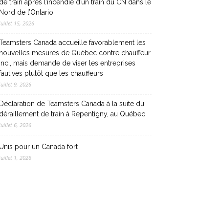
de train après l’incendie d’un train du CN dans le
Nord de l’Ontario
juillet 15, 2026
Teamsters Canada accueille favorablement les
nouvelles mesures de Québec contre chauffeur
inc., mais demande de viser les entreprises
fautives plutôt que les chauffeurs
juillet 9, 2026
Déclaration de Teamsters Canada à la suite du
déraillement de train à Repentigny, au Québec
juillet 6, 2026
Unis pour un Canada fort
juillet 1, 2026