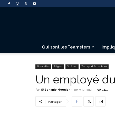
Qui sont les Teamsters
Impli
Nouvelles
Région
Québec
Transport ferroviaire
Un employé du 
Par
Stéphanie Meunier
-
1441
mars 17, 2014
Partager