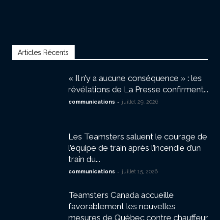
Articles Récents
« Il n’y a aucune conséquence » : les
révélations de La Presse confirment...
-
communications
juillet 29, 2026
Les Teamsters saluent le courage de
l’équipe de train après l’incendie d’un
train du...
-
communications
juillet 15, 2026
Teamsters Canada accueille
favorablement les nouvelles
mesures de Québec contre chauffeur