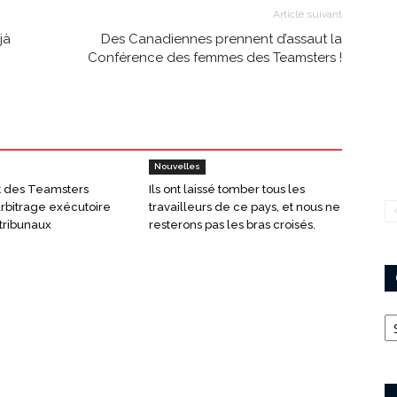
Article suivant
jà
Des Canadiennes prennent d’assaut la
Conférence des femmes des Teamsters !
Nouvelles
t des Teamsters
Ils ont laissé tomber tous les
arbitrage exécutoire
travailleurs de ce pays, et nous ne
tribunaux
resterons pas les bras croisés.
Ca