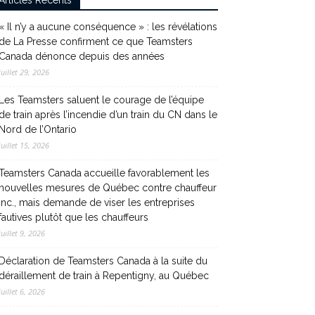
Articles Récents
« Il n’y a aucune conséquence » : les révélations
de La Presse confirment ce que Teamsters
Canada dénonce depuis des années
juillet 29, 2026
Les Teamsters saluent le courage de l’équipe
de train après l’incendie d’un train du CN dans le
Nord de l’Ontario
juillet 15, 2026
Teamsters Canada accueille favorablement les
nouvelles mesures de Québec contre chauffeur
inc., mais demande de viser les entreprises
fautives plutôt que les chauffeurs
juillet 9, 2026
Déclaration de Teamsters Canada à la suite du
déraillement de train à Repentigny, au Québec
juillet 6, 2026