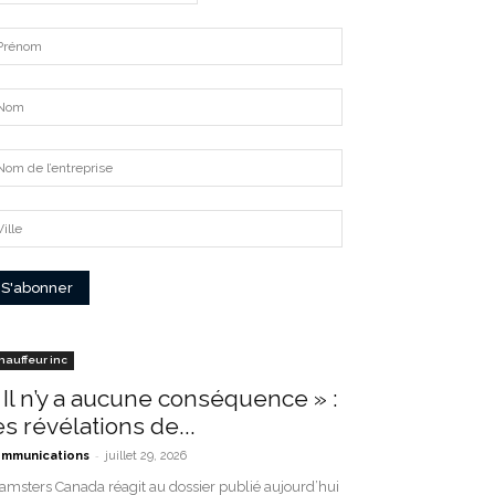
hauffeur inc
 Il n’y a aucune conséquence » :
es révélations de...
-
mmunications
juillet 29, 2026
amsters Canada réagit au dossier publié aujourd’hui