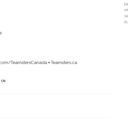
pa
re
s’
du
s
com/TeamstersCanada ▪ Teamsters.ca
CN