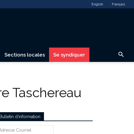
English
Français
Sections locales
Se syndiquer
re Taschereau
Bulletin d’information