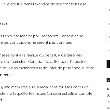
u CN a été tué dans l’exercice de ses fonctions à la
 soir.
rès l’enquête lancée par Transports Canada et ne
e les conclusions ne seront pas connues.
sées vont à la famille du défunt, a déclaré Rex
re de Teamsters Canada. Travailler dans l’industrie
donc tous nos membres à redoubler de prudence, que ce
errée. »
c
 115 000 membres au Canada dans tous les corps de
«
msters, à laquelle Teamsters Canada est affilié, compte
l
d.
co
Te