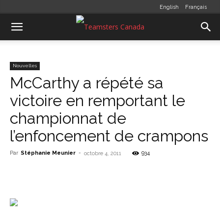
English
Français
Nouvelles
McCarthy a répété sa
victoire en remportant le
championnat de
l’enfoncement de crampons
Par
Stéphanie Meunier
-
934
octobre 4, 2011