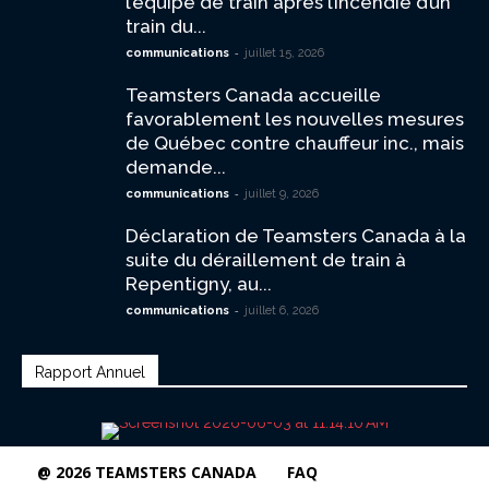
l’équipe de train après l’incendie d’un
train du...
-
communications
juillet 15, 2026
Teamsters Canada accueille
favorablement les nouvelles mesures
de Québec contre chauffeur inc., mais
demande...
-
communications
juillet 9, 2026
Déclaration de Teamsters Canada à la
suite du déraillement de train à
Repentigny, au...
-
communications
juillet 6, 2026
Rapport Annuel
@ 2026 TEAMSTERS CANADA
FAQ