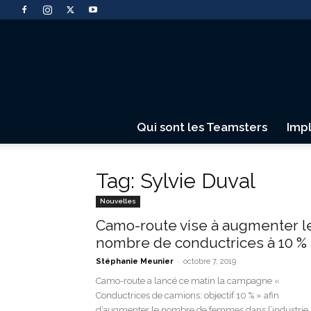
Qui sont les Teamsters
Imp
Tag: Sylvie Duval
Nouvelles
Camo-route vise à augmenter l
nombre de conductrices à 10 %
-
Stéphanie Meunier
octobre 7, 2019
Camo-route a lancé ce matin la campagne «
Conductrices de camions: objectif 10 % » afin
d’augmenter le nombre de femmes dans l’industrie