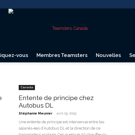
liquez-vous
Membres Teamsters
Nouvelles
Se
Teamsters
Canada
e
Entente de principe chez
Autobus DL
Canada
-
Stéphanie Meunier
avril 19, 2019
Une entente de principe est intervenue entre les
salariés-ées d’Autobus DL et la direction de ce
transporteur scolaire. Ces quelque 30 chauffeurs-