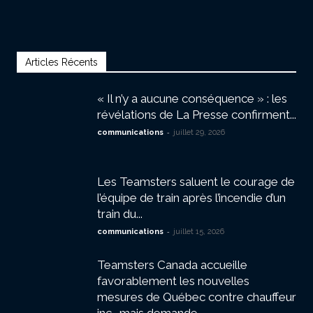
Articles Récents
« Il n’y a aucune conséquence » : les
révélations de La Presse confirment...
-
communications
juillet 29, 2026
Les Teamsters saluent le courage de
l’équipe de train après l’incendie d’un
train du...
-
communications
juillet 15, 2026
Teamsters Canada accueille
favorablement les nouvelles
mesures de Québec contre chauffeur