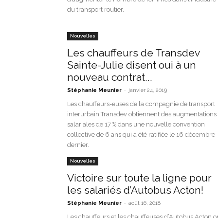
du transport routier.
Nouvelles
Les chauffeurs de Transdev
Sainte-Julie disent oui à un
nouveau contrat...
-
Stéphanie Meunier
janvier 24, 2019
Les chauffeurs-euses de la compagnie de transport
interurbain Transdev obtiennent des augmentations
salariales de 17 % dans une nouvelle convention
collective de 6 ans qui a été ratifiée le 16 décembre
dernier.
Nouvelles
Victoire sur toute la ligne pour
les salariés d’Autobus Acton!
-
Stéphanie Meunier
août 16, 2018
Les chauffeurs et les chauffeuses d’Autobus Acton o