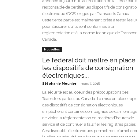
annoncé aujourd’hui l’accréditation de la tierce parti
responsable de certifier les dispositifs de consignati
électronique (DCE) exigés par Transports Canada.
Cette tierce partie est maintenant prête à tester les 
pour s’assurer qu’ils sont conformes à la
réglementation et à la norme technique de Transpor
Canada.
Nouvelles
Le fédéral doit mettre en place
les dispositifs de consignation
électroniques...
-
Stéphanie Meunier
mars 7, 2018
La sécurité est au coeur des préoccupations des
Teamsters partout au Canada. La mise en place rapi
des dispositifs de consignation électroniques
empêcheront certaines compagnies de camionnag
de violer la réglementation en matière d’heures de
service et de continuer à falsifier les registres papier.
Ces dispositifs électroniques permettront d’améliore