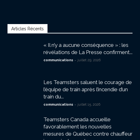
Articles Récents
« Il n’y a aucune conséquence » : les
révélations de La Presse confirment...
-
communications
juillet 29, 2026
Les Teamsters saluent le courage de
l’équipe de train après l’incendie d’un
train du...
-
communications
juillet 15, 2026
Teamsters Canada accueille
favorablement les nouvelles
mesures de Québec contre chauffeur