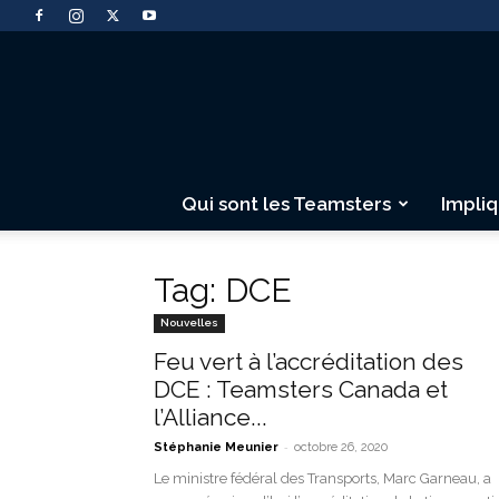
Qui sont les Teamsters
Impli
Tag: DCE
Nouvelles
Feu vert à l’accréditation des
DCE : Teamsters Canada et
l’Alliance...
-
Stéphanie Meunier
octobre 26, 2020
Le ministre fédéral des Transports, Marc Garneau, a