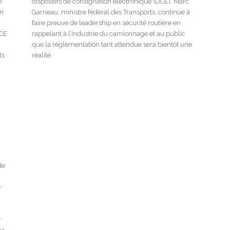
e
dispositifs de consignation électronique (DCE), Marc
on
Garneau, ministre fédéral des Transports, continue à
faire preuve de leadership en sécurité routière en
DCE
rappelant à l’industrie du camionnage et au public
que la réglementation tant attendue sera bientôt une
ts
réalité.
de
e
r