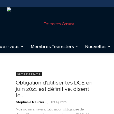
quez-vous
Membres Teamsters
Nouvelles
Teamsters
Santé et sécurité
Obligation d’utiliser les DCE en
juin 2021 est définitive, disent
Canada
le...
-
Stéphanie Meunier
juillet 14, 2020
Moins d’un an avant l’utilisation obligatoire de