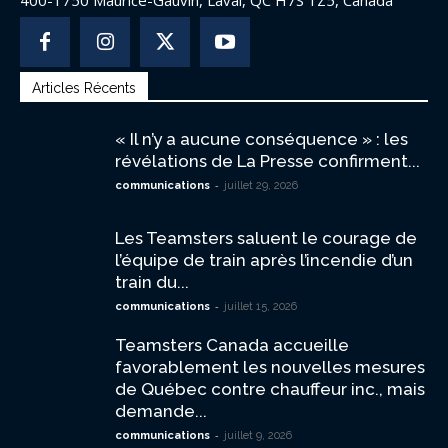
400-1750 Maurice-Gauvin, Laval, QC H7S 1Z5, Canada
Articles Récents
« Il n’y a aucune conséquence » : les
révélations de La Presse confirment...
-
communications
juillet 29, 2026
Les Teamsters saluent le courage de
l’équipe de train après l’incendie d’un
train du...
-
communications
juillet 15, 2026
Teamsters Canada accueille
favorablement les nouvelles mesures
de Québec contre chauffeur inc., mais
demande...
-
communications
juillet 9, 2026