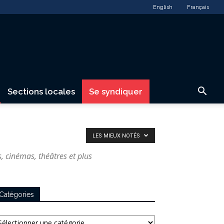
English
Français
Sections locales
Se syndiquer
LES MIEUX NOTÉS
, cinémas, théâtres et plus
Catégories
tégories