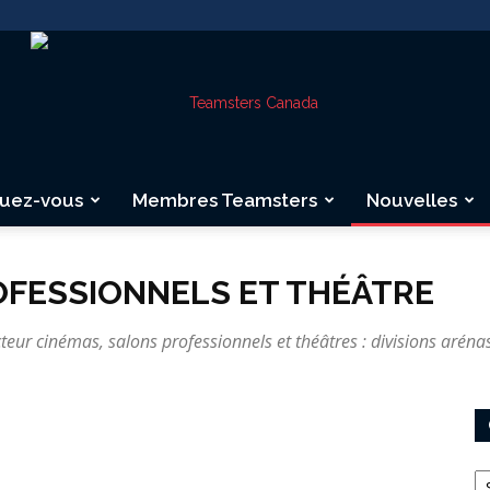
quez-vous
Membres Teamsters
Nouvelles
Teamsters
OFESSIONNELS ET THÉÂTRE
eur cinémas, salons professionnels et théâtres : divisions arénas
Canada
Ca