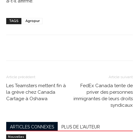
a-t-il affirmé.
TAGS
Agropur
Article précédent
Article suivant
Les Teamsters mettent fin à
FedEx Canada tente de
la grève chez Canada
priver des personnes
Cartage à Oshawa
immigrantes de leurs droits
syndicaux
ARTICLES CONNEXES
PLUS DE L'AUTEUR
Nouvelles