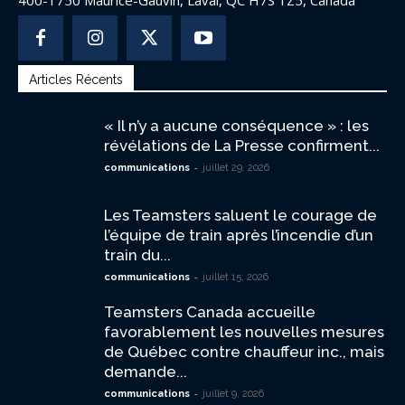
400-1750 Maurice-Gauvin, Laval, QC H7S 1Z5, Canada
Articles Récents
« Il n’y a aucune conséquence » : les
révélations de La Presse confirment...
-
communications
juillet 29, 2026
Les Teamsters saluent le courage de
l’équipe de train après l’incendie d’un
train du...
-
communications
juillet 15, 2026
Teamsters Canada accueille
favorablement les nouvelles mesures
de Québec contre chauffeur inc., mais
demande...
-
communications
juillet 9, 2026