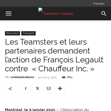
Français
Nouvelles
Transport
Les Teamsters et leurs
partenaires demandent
l’action de François Legault
contre « Chauffeur Inc. »
Par
communications
-
1684
janvier 9, 2025
Montréal, le 9 janvier 2025
— L’Association du