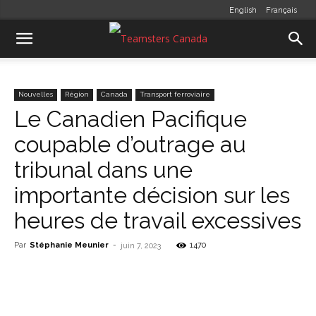
English
Français
Nouvelles
Région
Canada
Transport ferroviaire
Le Canadien Pacifique
coupable d’outrage au
tribunal dans une
importante décision sur les
heures de travail excessives
Par
Stéphanie Meunier
-
1470
juin 7, 2023