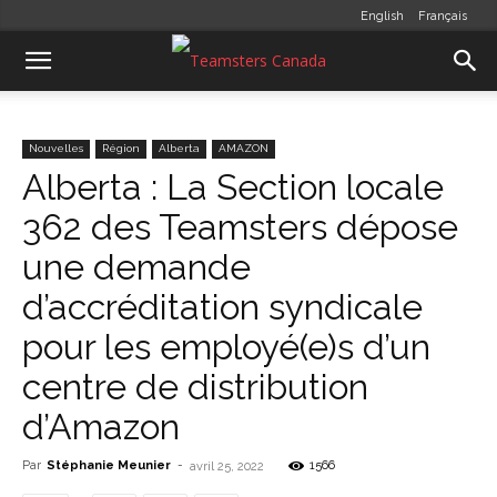
English
Français
Nouvelles
Région
Alberta
AMAZON
Alberta : La Section locale
362 des Teamsters dépose
une demande
d’accréditation syndicale
pour les employé(e)s d’un
centre de distribution
d’Amazon
Par
Stéphanie Meunier
-
1566
avril 25, 2022