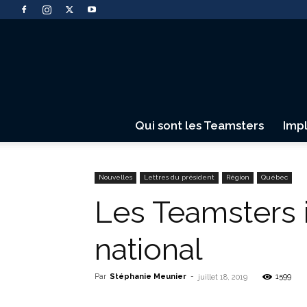
Qui sont les Teamsters
Imp
Nouvelles
Lettres du président
Région
Québec
Les Teamsters 
national
Par
Stéphanie Meunier
-
1599
juillet 18, 2019