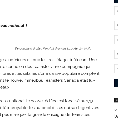
eau national !
De gauche à droite : Ken Hall, François Laporte, Jim Hoffa
 supérieurs et loue les trois étages inférieurs. Une
traite canadien des Teamsters, une compagnie qui
bres et les salariés d’une caisse populaire comptent
ns le nouvel immeuble, Teamsters Canada était lui-
reaux.
eau national, le nouvel édifice est localisé au 1750,
c
ilité incroyable; les automobilistes qui se dirigent vers
«
ent pas manquer la grande enseigne de Teamsters
l