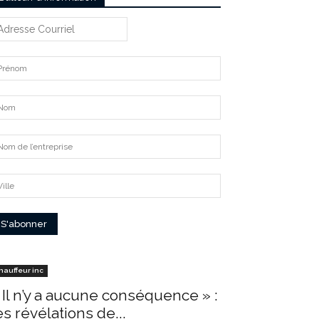
hauffeur inc
 Il n’y a aucune conséquence » :
es révélations de...