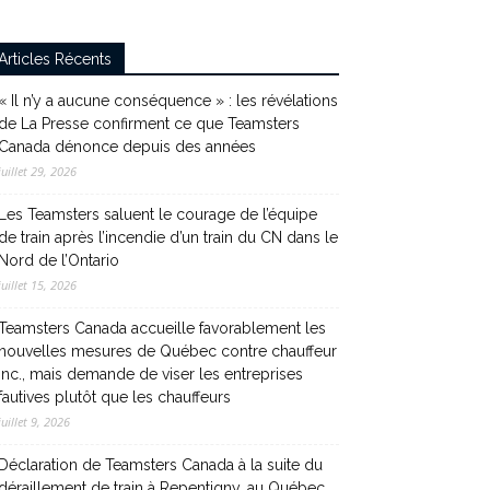
Articles Récents
« Il n’y a aucune conséquence » : les révélations
de La Presse confirment ce que Teamsters
Canada dénonce depuis des années
juillet 29, 2026
Les Teamsters saluent le courage de l’équipe
de train après l’incendie d’un train du CN dans le
Nord de l’Ontario
juillet 15, 2026
Teamsters Canada accueille favorablement les
nouvelles mesures de Québec contre chauffeur
inc., mais demande de viser les entreprises
fautives plutôt que les chauffeurs
juillet 9, 2026
Déclaration de Teamsters Canada à la suite du
déraillement de train à Repentigny, au Québec