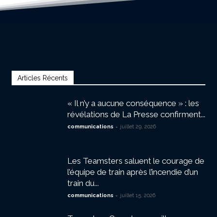
Articles Récents
« Il n’y a aucune conséquence » : les
révélations de La Presse confirment...
-
communications
juillet 29, 2026
Les Teamsters saluent le courage de
l’équipe de train après l’incendie d’un
train du...
-
communications
juillet 15, 2026