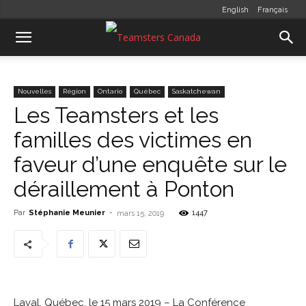
English
Français
Nouvelles
Région
Ontario
Québec
Saskatchewan
Les Teamsters et les
familles des victimes en
faveur d’une enquête sur le
déraillement à Ponton
Par
Stéphanie Meunier
-
1447
mars 15, 2019
Laval, Québec, le 15 mars 2019 – La Conférence