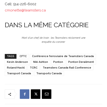
Cell: 514-226-6002
cmonette@teamsters.ca
DANS LA MÊME CATÉGORIE
Mort d’un chef de train : les Teamsters réclament une
enquête du coroner
TAGS
CFTC
Conférence ferroviaire de Teamsters Canada
Kevin Anderson
Niki Ashton
Ponton
Ponton Derailment
Roland Hackl
TCRC
Teamsters Canada Rail Conference
Transport Canada
Transports Canada